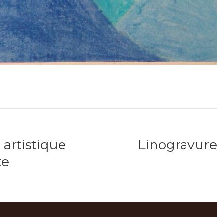
 artistique
Linogravure
te